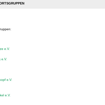
ORTSGRUPPEN
ruppen:
ze e.V.
 e.V.
opf e.V.
el e.V.