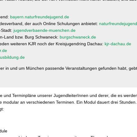
ugend:
bayern.naturfreundejugend.de
desverband, der auch Online Schulungen anbietet:
naturfreundejugen
-Stadt:
jugendverbaende-muenchen.de
en-Land bzw. Burg Schwaneck:
burgschwaneck.de
h jeden weiteren KJR noch der Kreisjugendring Dachau:
kjr-dachau.de
r.de
ausbildung.de
räger in und um München passende Veranstaltungen gefunden habt, geb
e und Terminpläne unserer JugendleiterInnen und derer, die es werde
se modular an verschiedenen Terminen. Ein Modul dauert drei Stunden
gt:
dule