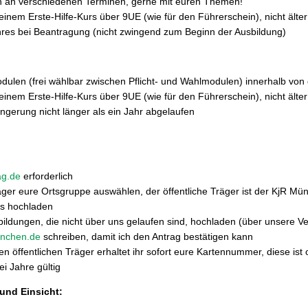
 an verschiedenen Terminen, gerne mit euren Themen!
nem Erste-Hilfe-Kurs über 9UE (wie für den Führerschein), nicht älter 
res bei Beantragung (nicht zwingend zum Beginn der Ausbildung)
ulen (frei wählbar zwischen Pflicht- und Wahlmodulen) innerhalb von 
nem Erste-Hilfe-Kurs über 9UE (wie für den Führerschein), nicht älter 
ngerung nicht länger als ein Jahr abgelaufen
ag.de
erforderlich
Träger eure Ortsgruppe auswählen, der öffentliche Träger ist der KjR Mü
rs hochladen
ildungen, die nicht über uns gelaufen sind, hochladen (über unsere Ve
enchen.de
schreiben, damit ich den Antrag bestätigen kann
n öffentlichen Träger erhaltet ihr sofort eure Kartennummer, diese ist 
ei Jahre gültig
und Einsicht: