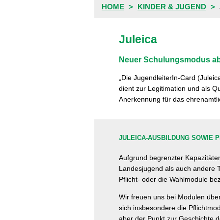
HOME
KINDER & JUGEND
Juleica
Neuer Schulungsmodus ab
„Die JugendleiterIn-Card (Juleic
dient zur Legitimation und als Qu
Anerkennung für das ehrenamtl
JULEICA-AUSBILDUNG SOWIE 
Aufgrund begrenzter Kapazitäten 
Landesjugend als auch andere Tr
Pflicht- oder die Wahlmodule b
Wir freuen uns bei Modulen übe
sich insbesondere die Pflichtmod
aber der Punkt zur Geschichte de