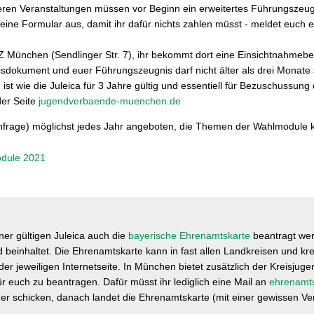
ren Veranstaltungen müssen vor Beginn ein erweitertes Führungszeug
 eine Formular aus, damit ihr dafür nichts zahlen müsst - meldet euch e
IZ München (Sendlinger Str. 7), ihr bekommt dort eine Einsichtnahmeb
eisdokument und euer Führungszeugnis darf nicht älter als drei Monate 
ist wie die Juleica für 3 Jahre gültig und essentiell für Bezuschussung
der Seite
jugendverbaende-muenchen.de
Anfrage) möglichst jedes Jahr angeboten, die Themen der Wahlmodule 
odule 2021
ner gültigen Juleica auch die
bayerische Ehrenamtskarte
beantragt wer
beinhaltet. Die Ehrenamtskarte kann in fast allen Landkreisen und kre
der jeweiligen Internetseite. In München bietet zusätzlich der Kreisjug
r euch zu beantragen. Dafür müsst ihr lediglich eine Mail an
ehrenamt
 schicken, danach landet die Ehrenamtskarte (mit einer gewissen Ver