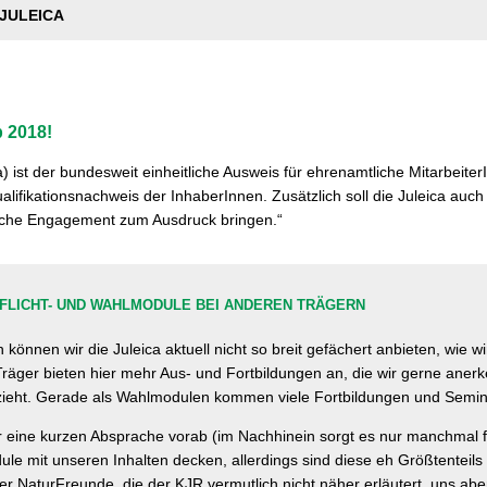
JULEICA
 2018!
a) ist der bundesweit einheitliche Ausweis für ehrenamtliche Mitarbeiter
alifikationsnachweis der InhaberInnen. Zusätzlich soll die Juleica auch 
iche Engagement zum Ausdruck bringen.“
PFLICHT- UND WAHLMODULE BEI ANDEREN TRÄGERN
können wir die Juleica aktuell nicht so breit gefächert anbieten, wie 
äger bieten hier mehr Aus- und Fortbildungen an, die wir gerne anerk
ezieht. Gerade als Wahlmodulen kommen viele Fortbildungen und Semin
r eine kurzen Absprache vorab (im Nachhinein sorgt es nur manchmal f
ule mit unseren Inhalten decken, allerdings sind diese eh Größtenteils 
r NaturFreunde, die der KJR vermutlich nicht näher erläutert, uns aber 